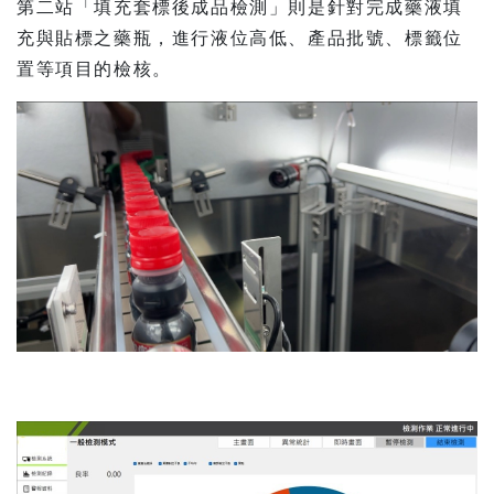
第二站「填充套標後成品檢測」則是針對完成藥液填
充與貼標之藥瓶，進行液位高低、產品批號、標籤位
置等項目的檢核。