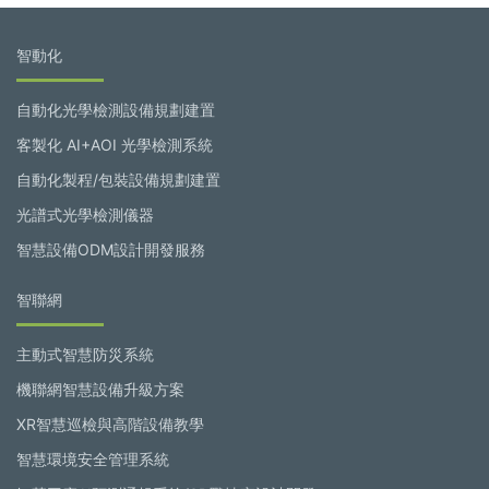
智動化
自動化光學檢測設備規劃建置
客製化 AI+AOI 光學檢測系統
自動化製程/包裝設備規劃建置
光譜式光學檢測儀器
智慧設備ODM設計開發服務
智聯網
主動式智慧防災系統
機聯網智慧設備升級方案
XR智慧巡檢與高階設備教學
智慧環境安全管理系統