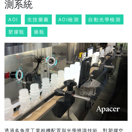
測系統
AOI
生技藥廠
AOI檢測
自動光學檢測
塑膠瓶
藥瓶
透過多角度工業相機配置與光學辨識技術，對塑膠空