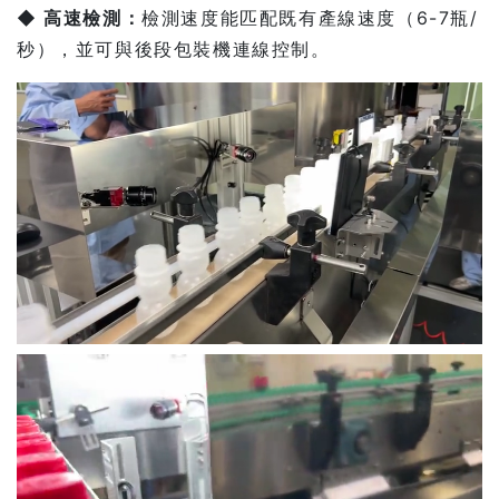
◆ 高速檢測：
檢測速度能匹配既有產線速度（6-7瓶/
秒），並可與後段包裝機連線控制。