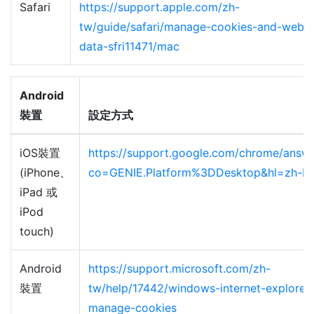
Safari
https://support.apple.com/zh-
tw/guide/safari/manage-cookies-and-websi
data-sfri11471/mac
Android
裝置
設定方式
iOS裝置
https://support.google.com/chrome/answ
(iPhone、
co=GENIE.Platform%3DDesktop&hl=zh-H
iPad 或
iPod
touch)
Android
https://support.microsoft.com/zh-
裝置
tw/help/17442/windows-internet-explorer-
manage-cookies