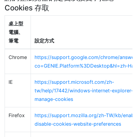
Cookies 存取
桌上型
電腦、
筆電
設定方式
Chrome
https://support.google.com/chrome/answe
co=GENIE.Platform%3DDesktop&hl=zh-Han
IE
https://support.microsoft.com/zh-
tw/help/17442/windows-internet-explorer-d
manage-cookies
Firefox
https://support.mozilla.org/zh-TW/kb/enabl
disable-cookies-website-preferences